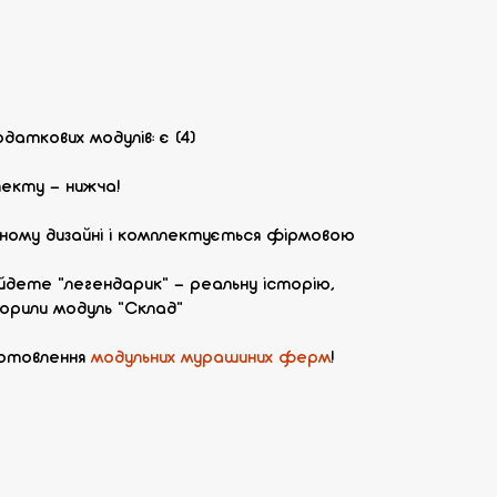
даткових модулів: є (4)
лекту - нижча!
льному дизайні і комплектується фірмовою
йдете "легендарик" - реальну історію,
ворили модуль "Склад"
иготовлення
модульних мурашиних ферм
!