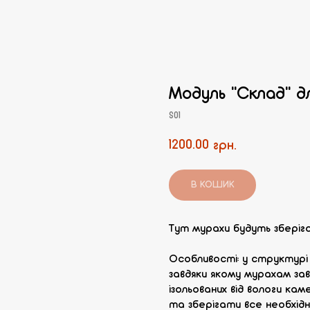
Модуль "Склад" 
S01
1200.00
грн.
В КОШИК
Тут мурахи будуть зберіг
Особливості: у структурі м
завдяки якому мурахам з
ізольованих від вологи ка
та зберігати все необхід