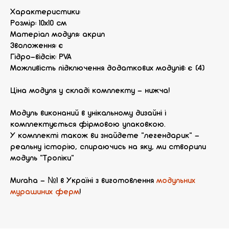
Характеристики:
Розмір: 10х10 см
Матеріал модуля: акрил
Зволоження: є
Гідро-відсік: PVA
Можливість підключення додаткових модулів: є (4)
Ціна модуля у складі комплекту - нижча!
Модуль виконаний в унікальному дизайні і
комплектується фірмовою упаковкою.
У комплекті також ви знайдете "легендарик" -
реальну історію, спираючись на яку, ми створили
модуль "Тропіки"
Muraha - №1 в Україні з виготовлення
модульних
мурашиних ферм
!