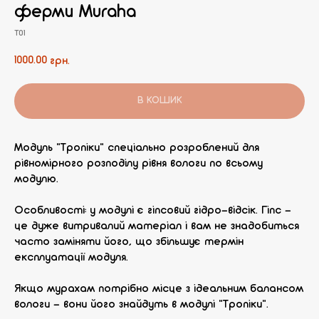
ферми Muraha
T01
1000.00
грн.
В КОШИК
Модуль "Тропіки" спеціально розроблений для
рівномірного розподілу рівня вологи по всьому
модулю.
Особливості: у модулі є гіпсовий гідро-відсік. Гіпс -
це дуже витривалий матеріал і вам не знадобиться
часто заміняти його, що збільшує термін
експлуатації модуля.
Якщо мурахам потрібно місце з ідеальним балансом
вологи - вони його знайдуть в модулі "Тропіки".