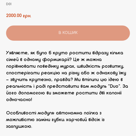
D01
2000.00
грн.
В КОШИК
Уявляєте, як було б круто ростити відразу кілька
сімей в одному формикарії? Це ж можна
порівнювати поведінку мурах, швидкість розвитку,
спостерігати реакцію на різну або ж однакову їжу
- звучить крутезно, правда? Ми втілили цю ідею в
реальність і раді представити вам модуль "Duo". За
його допомогою ви зможете ростити дві колонії
одночасно!
Особливості модуля: автономна поїлка з
можливістю заміни губки; харчовий відсік із
заглушкою.