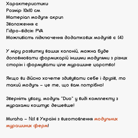
Характеристики:
Розмір: 10х10 см
Матеріал модуля: акрил
Зволоження: є
Гідро-відсік: PVA
Можливість підключення додаткових модулів: є (4)
У міру розвитку ваших колоній, можна буде
доповнювати формикарій іншими модулями з різних
сторін і формувати ціле мурашине царство!
Якщо ви дійсно хочете здивувати себе і друзів, то
такий модуль - це те, що вам потрібно!
Зверніть увагу, модуль "Duo" у виді комплекту з
мурахами коштує дешевше!
Muraha - №1 в Україні з виготовлення
модульних
мурашиних ферм
!